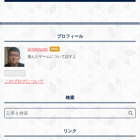
プロフィール
はて
id:mikihoshi
なブ
遊んだゲームについて話すよ
ログ
Pro
このブログについて
検索
リンク