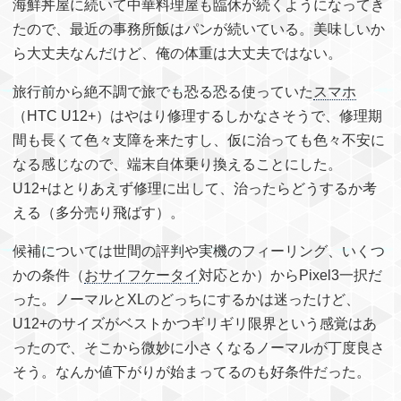
海鮮丼屋に続いて中華料理屋も臨休が続くようになってき
たので、最近の事務所飯はパンが続いている。美味しいか
ら大丈夫なんだけど、俺の体重は大丈夫ではない。
旅行前から絶不調で旅でも恐る恐る使っていた
スマホ
（HTC U12+）はやはり修理するしかなさそうで、修理期
間も長くて色々支障を来たすし、仮に治っても色々不安に
なる感じなので、端末自体乗り換えることにした。
U12+はとりあえず修理に出して、治ったらどうするか考
える（多分売り飛ばす）。
候補については世間の評判や実機のフィーリング、いくつ
かの条件（
おサイフケータイ
対応とか）からPixel3一択だ
った。ノーマルとXLのどっちにするかは迷ったけど、
U12+のサイズがベストかつギリギリ限界という感覚はあ
ったので、そこから微妙に小さくなるノーマルが丁度良さ
そう。なんか値下がりが始まってるのも好条件だった。