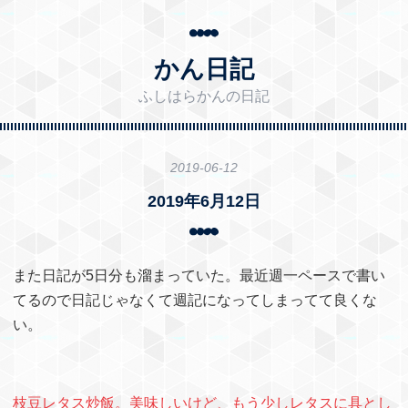
かん日記
ふしはらかんの日記
2019
-
06
-
12
2019年6月12日
また日記が5日分も溜まっていた。最近週一ペースで書い
てるので日記じゃなくて週記になってしまってて良くな
い。
枝豆レタス炒飯。美味しいけど、もう少しレタスに具とし